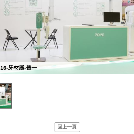
0/16-牙材展-普一
回上一頁