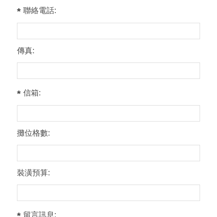
聯絡電話:
傳真:
信箱:
攤位格數:
裝潢預算:
留言訊息: